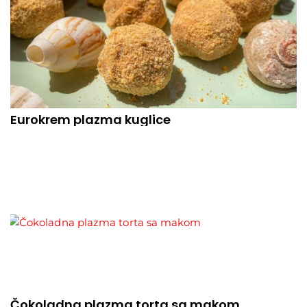
Eurokrem plazma kuglice
Čokoladna plazma torta sa makom