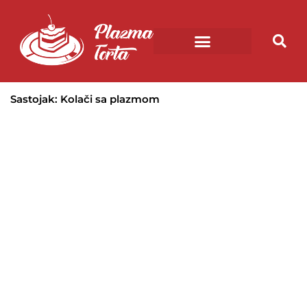
Pređi
na
sadržaj
Sastojak: Kolači sa plazmom