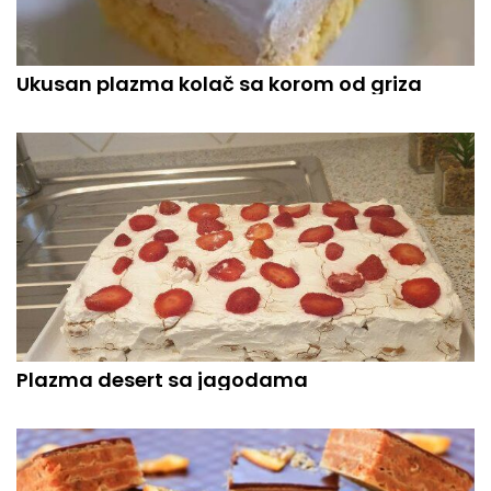
Ukusan plazma kolač sa korom od griza
Plazma desert sa jagodama