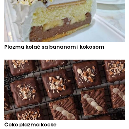
Plazma kolač sa bananom i kokosom
Čoko plazma kocke