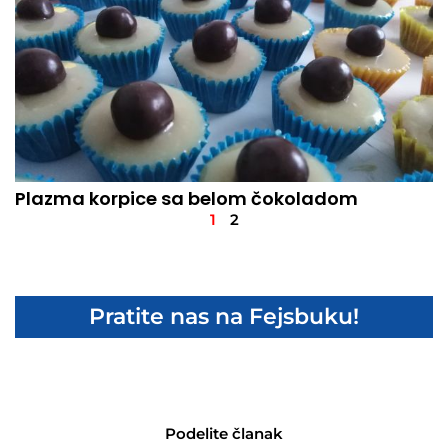
Plazma korpice sa belom čokoladom
1
2
Pratite nas na Fejsbuku!
Podelite članak