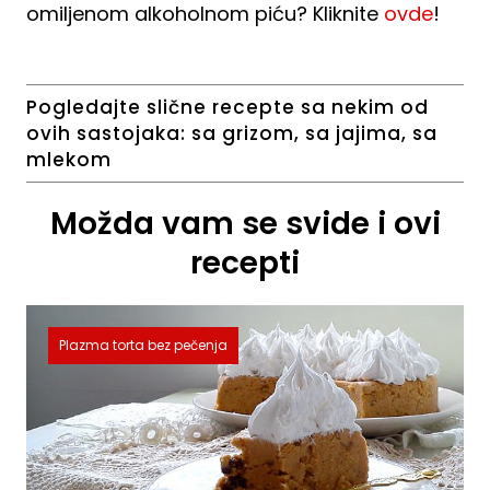
omiljenom alkoholnom piću? Kliknite
ovde
!
Pogledajte slične recepte sa nekim od
ovih sastojaka:
sa grizom
,
sa jajima
,
sa
mlekom
Možda vam se svide i ovi
recepti
Plazma torta bez pečenja