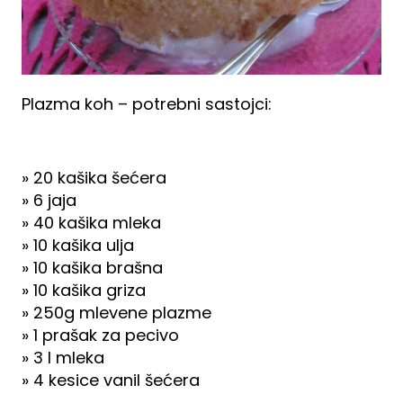
Plazma koh – potrebni sastojci:
» 20 kašika šećera
» 6 jaja
» 40 kašika mleka
» 10 kašika ulja
» 10 kašika brašna
» 10 kašika griza
» 250g mlevene plazme
» 1 prašak za pecivo
» 3 l mleka
» 4 kesice vanil šećera