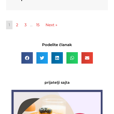
1
2
3
…
15
Next »
Podelite članak
prijatelji sajta