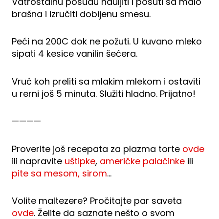
Vatrostalnu posudu nauljiti i posuti sa malo
brašna i izručiti dobijenu smesu.
Peći na 200C dok ne požuti. U kuvano mleko
sipati 4 kesice vanilin šećera.
Vruć koh preliti sa mlakim mlekom i ostaviti
u rerni još 5 minuta. Služiti hladno. Prijatno!
————
Proverite još recepata za plazma torte
ovde
ili napravite
uštipke
,
američke palačinke
ili
pite sa mesom, sirom
…
Volite maltezere? Pročitajte par saveta
ovde
. Želite da saznate nešto o svom