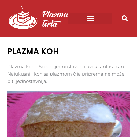
Pređi
na
sadržaj
RECEPTI ZA PLAZMA TORTU
POSNA PLAZMA TORTA
PLAZMA ČIZKEJK
PLAZMA KUGLICE
PLAZMA KOH
Plazma koh - Sočan, jednostavan i uvek fantastičan.
Najukusniji koh sa plazmom čija priprema ne može
biti jednostavnija.