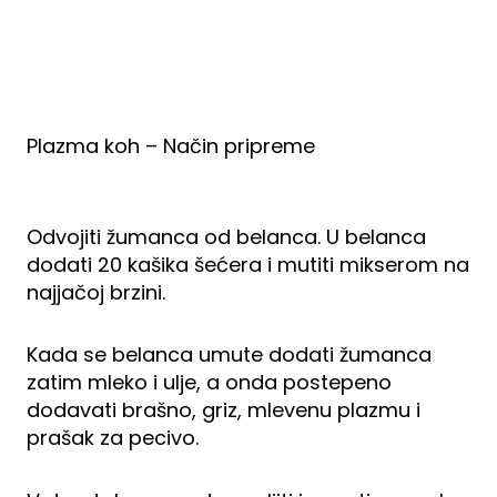
Plazma koh – Način pripreme
Odvojiti žumanca od belanca. U belanca
dodati 20 kašika šećera i mutiti mikserom na
najjačoj brzini.
Kada se belanca umute dodati žumanca
zatim mleko i ulje, a onda postepeno
dodavati brašno, griz, mlevenu plazmu i
prašak za pecivo.