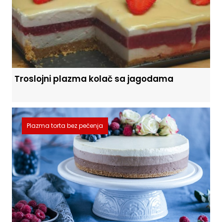
Troslojni plazma kolač sa jagodama
Plazma torta bez pečenja