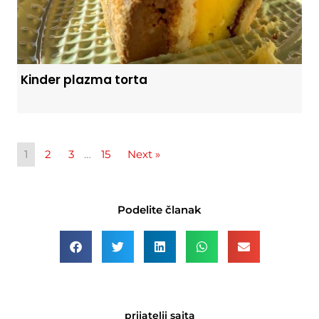
Kinder plazma torta
1
2
3
…
15
Next »
Podelite članak
prijatelji sajta