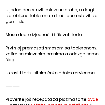
U jedan deo staviti mlevene orahe, u drugi
izdrobljene toblerone, a treći deo ostaviti za
gornji sloj.
Mase dobro izjednačiti i filovati tortu.
Prvi sloj premazati smesom sa tobleronom,
zatim sa mlevenim orasima a odozgo samo
šlag.
Ukrasiti tortu sitnim čokoladnim mrvicama.
————
Proverite još recepata za plazma torte
ovde