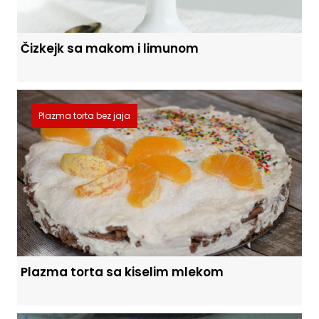
Čizkejk sa makom i limunom
Plazma torta bez jaja
Plazma torta sa kiselim mlekom