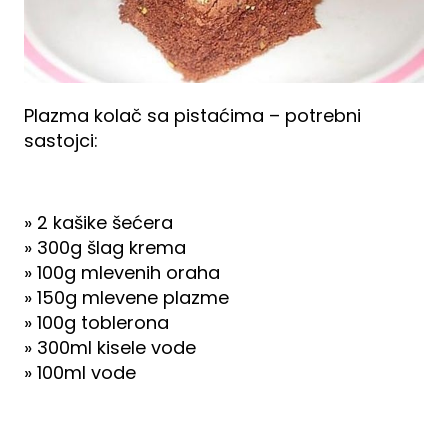
Plazma kolač sa pistaćima – potrebni
sastojci:
» 2 kašike šećera
» 300g šlag krema
» 100g mlevenih oraha
» 150g mlevene plazme
» 100g toblerona
» 300ml kisele vode
» 100ml vode