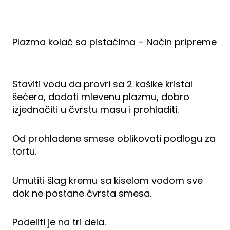
Plazma kolač sa pistaćima – Način pripreme
Staviti vodu da provri sa 2 kašike kristal
šećera, dodati mlevenu plazmu, dobro
izjednačiti u čvrstu masu i prohladiti.
Od prohlađene smese oblikovati podlogu za
tortu.
Umutiti šlag kremu sa kiselom vodom sve
dok ne postane čvrsta smesa.
Podeliti je na tri dela.