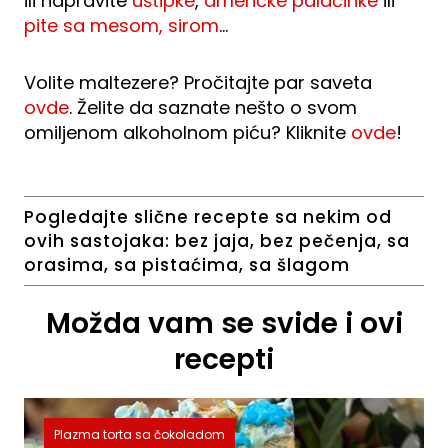
ili napravite
uštipke
,
američke palačinke
ili
pite sa mesom, sirom
…
Volite maltezere? Pročitajte par saveta
ovde
. Želite da saznate nešto o svom
omiljenom alkoholnom piću? Kliknite
ovde
!
Pogledajte slične recepte sa nekim od
ovih sastojaka:
bez jaja
,
bez pečenja
,
sa
orasima
,
sa pistaćima
,
sa šlagom
Možda vam se svide i ovi
recepti
Plazma torta sa čokoladom