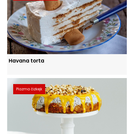
Havana torta
Plazma čizkejk