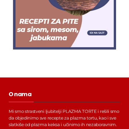
O nama
Mi smo strastveni ljubitelji PLAZMA TORTE i rešili smo
da objedinimo sve recepte za plazma tortu, kao i sve
slatkiše od plazma keksa i učinimo ih nezaboravnim.