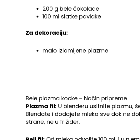
200 g bele čokolade
100 ml slatke pavlake
Za dekoraciju:
malo izlomljene plazme
Bele plazma kocke – Način pripreme
Plazma fil:
U blenderu usitnite plazmu, š
Blendate i dodajete mleko sve dok ne dobi
strane, ne u frižider.
Beli fil:
Od mleka odvojite 100 ml, i u njem