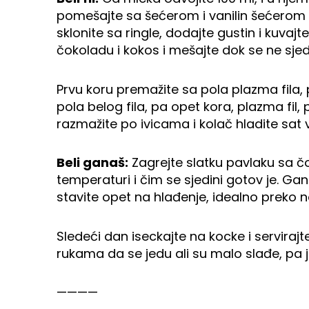
pomešajte sa šećerom i vanilin šećerom i
sklonite sa ringle, dodajte gustin i kuvajte
čokoladu i kokos i mešajte dok se ne sjedi
Prvu koru premažite sa pola plazma fila, 
pola belog fila, pa opet kora, plazma fil, 
razmažite po ivicama i kolač hladite sat
Beli ganaš:
Zagrejte slatku pavlaku sa č
temperaturi i čim se sjedini gotov je. G
stavite opet na hlađenje, idealno preko n
Sledeći dan iseckajte na kocke i serviraj
rukama da se jedu ali su malo slađe, pa j
————