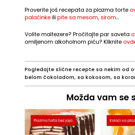
Proverite još recepata za plazma torte
o
palačinke
ili
pite sa mesom, sirom
…
Volite maltezere? Pročitajte par saveta
o
omiljenom alkoholnom piću? Kliknite
ovd
Pogledajte slične recepte sa nekim od o
belom čokoladom
,
sa kokosom
,
sa kor
Možda vam se sv
Plazma torta bez jaja
Kolači sa p