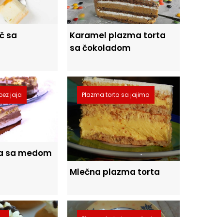
č sa
Karamel plazma torta
sa čokoladom
bez jaja
Plazma torta sa jajima
ta sa medom
Mlečna plazma torta