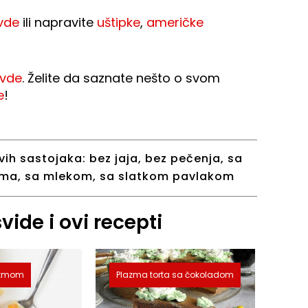
vde
ili napravite
uštipke
,
američke
vde
. Želite da saznate nešto o svom
e
!
vih sastojaka:
bez jaja
,
bez pečenja
,
sa
ama
,
sa mlekom
,
sa slatkom pavlakom
ide i ovi recepti
lazmom
Plazma torta sa čokoladom