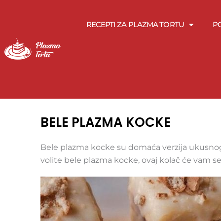
Pređi
na
RECEPTI ZA PLAZMA TORTU
P
sadržaj
BELE PLAZMA KOCKE
Bele plazma kocke su domaća verzija ukusnog
volite bele plazma kocke, ovaj kolač će vam se