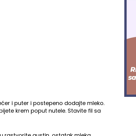
ećer i puter i postepeno dodajte mleko.
jete krem poput nutele. Stavite fil sa
u rastvorite gustin, ostatak mleka