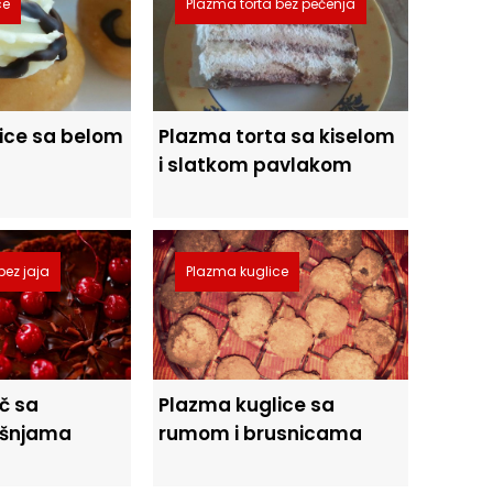
ce
Plazma torta bez pečenja
ice sa belom
Plazma torta sa kiselom
i slatkom pavlakom
bez jaja
Plazma kuglice
č sa
Plazma kuglice sa
višnjama
rumom i brusnicama