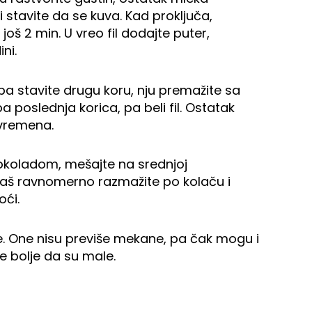
 stavite da se kuva. Kad proključa,
 još 2 min. U vreo fil dodajte puter,
ni.
pa stavite drugu koru, nju premažite sa
pa poslednja korica, pa beli fil. Ostatak
 vremena.
okoladom, mešajte na srednjoj
anaš ravnomerno razmažite po kolaču i
oći.
te. One nisu previše mekane, pa čak mogu i
e bolje da su male.