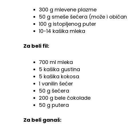
300 g mlevene plazme
50 g smeše šećera (može i običan i
100 g istopljenog puter
10-14 kašika mleka
Za beli fil:
700 ml mleka
5 kašika gustina
5 kašika kokosa
1 vanilin šećer
50 g šećera
200 g bele čokolade
50 g putera
Za beli ganaš: