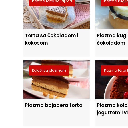
Plazma torta sa jajima
Plazma kugli
Torta sa čokoladom i
Plazma kugl
kokosom
čokoladom
Kolači sa plazmom
Plazma torta 
Plazma bajadera torta
Plazma kola
jogurtom i 