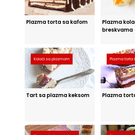
Plazma torta sa kafom
Plazma kola
breskvama
Kolači sa plazmom
Plazma torta 
Tart sa plazma keksom
Plazma tor