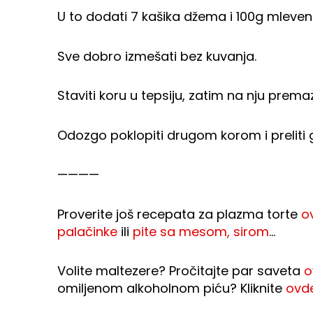
U to dodati 7 kašika džema i 100g mleve
Sve dobro izmešati bez kuvanja.
Staviti koru u tepsiju, zatim na nju premaza
Odozgo poklopiti drugom korom i preliti
————
Proverite još recepata za plazma torte
o
palačinke
ili
pite sa mesom, sirom
…
Volite maltezere? Pročitajte par saveta
o
omiljenom alkoholnom piću? Kliknite
ovd