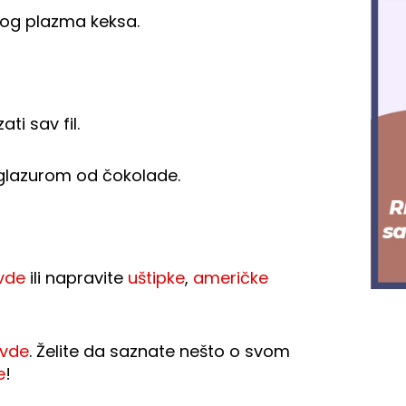
nog plazma keksa.
ti sav fil.
 glazurom od čokolade.
vde
ili napravite
uštipke
,
američke
vde
. Želite da saznate nešto o svom
e
!