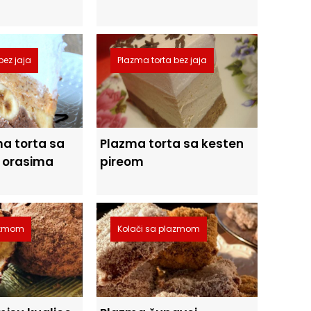
bez jaja
Plazma torta bez jaja
a torta sa
Plazma torta sa kesten
 orasima
pireom
lazmom
Kolači sa plazmom