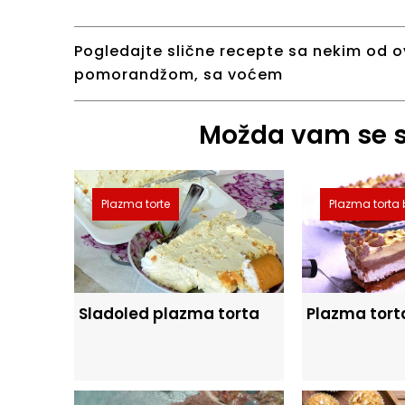
Pogledajte slične recepte sa nekim od o
pomorandžom
,
sa voćem
Možda vam se sv
Plazma torte
Plazma torta 
Plazma tor
Sladoled plazma torta