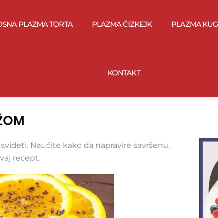
OSNA PLAZMA TORTA
PLAZMA ČIZKEJK
PLAZMA KUG
KONTAKT
DŽOM
svideti. Naučite kako da napravire savršenu,
aj recept.