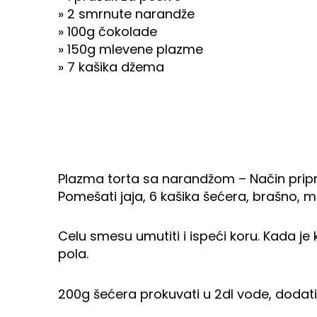
» 2 smrnute narandže
» 100g čokolade
» 150g mlevene plazme
» 7 kašika džema
Plazma torta sa narandžom – Način pri
Pomešati jaja, 6 kašika šećera, brašno, ml
Celu smesu umutiti i ispeći koru. Kada je 
pola.
200g šećera prokuvati u 2dl vode, dodat