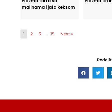
Plazma torta sa
Plazma tira
malinama i jafa keksom
1
2
3
…
15
Next »
Podelit