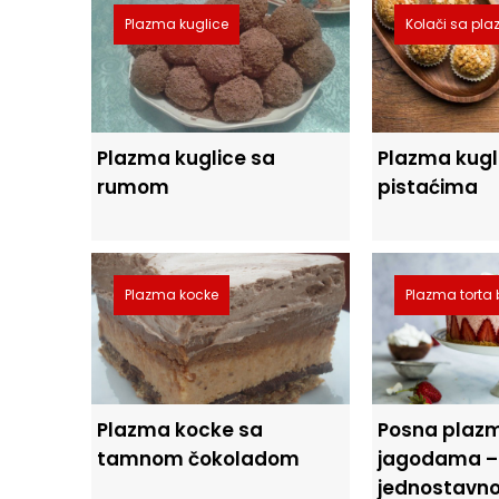
Plazma kuglice
Kolači sa p
Plazma kuglice sa
Plazma kugl
rumom
pistaćima
Plazma kocke
Plazma torta 
Plazma kocke sa
Posna plazm
tamnom čokoladom
jagodama – 
jednostavno