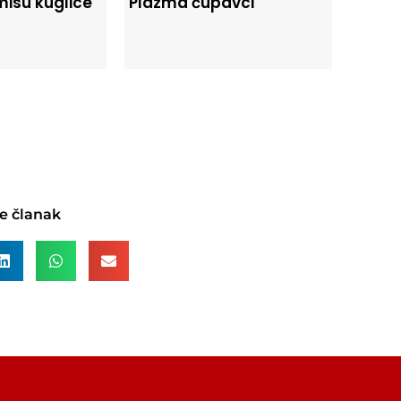
misu kuglice
Plazma čupavci
e članak