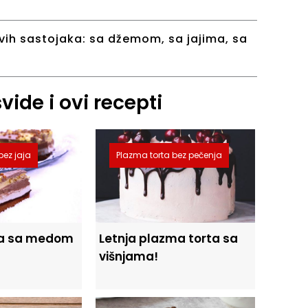
vih sastojaka:
sa džemom
,
sa jajima
,
sa
ide i ovi recepti
bez jaja
Plazma torta bez pečenja
ta sa medom
Letnja plazma torta sa
višnjama!