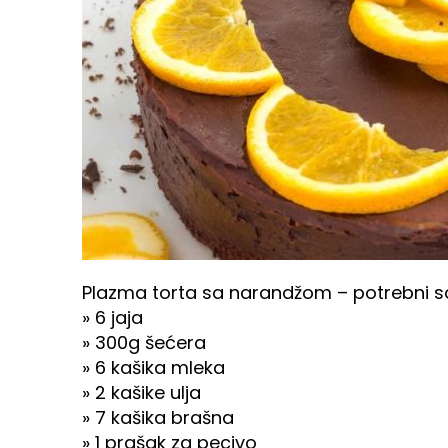
Plazma torta sa narandžom – potrebni sa
» 6 jaja
» 300g šećera
» 6 kašika mleka
» 2 kašike ulja
» 7 kašika brašna
» 1 prašak za pecivo