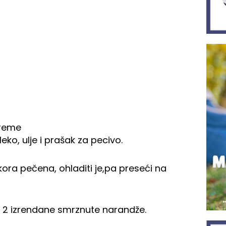
preme
eko, ulje i prašak za pecivo.
kora pečena, ohladiti je,pa preseći na
i 2 izrendane smrznute narandže.