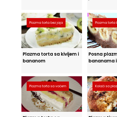
Plazma torta bez jaja
Plazma torta 
Plazma torta sa kivijem i
Posna plazm
bananom
bananama i
Plazma torta sa voćem
Kolači sa p