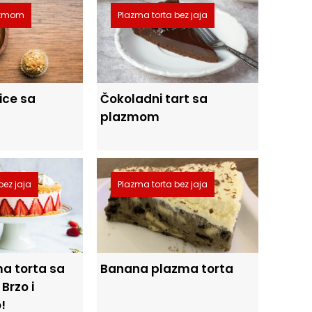
lazmom
Plazma torta bez jaja
ice sa
Čokoladni tart sa
plazmom
bez jaja
Plazma torta bez jaja
a torta sa
Banana plazma torta
Brzo i
!