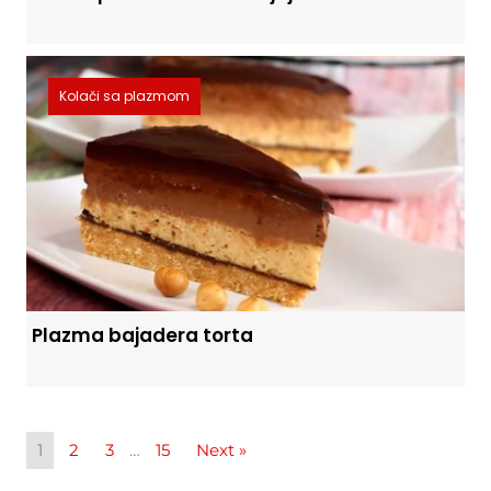
Kolači sa plazmom
Plazma bajadera torta
1
2
3
…
15
Next »