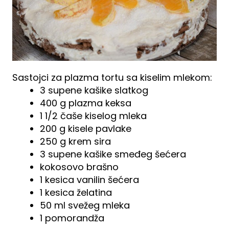
Sastojci za plazma tortu sa kiselim mlekom:
3 supene kašike slatkog
400 g plazma keksa
1 1/2 čaše kiselog mleka
200 g kisele pavlake
250 g krem sira
3 supene kašike smeđeg šećera
kokosovo brašno
1 kesica vanilin šećera
1 kesica želatina
50 ml svežeg mleka
1 pomorandža