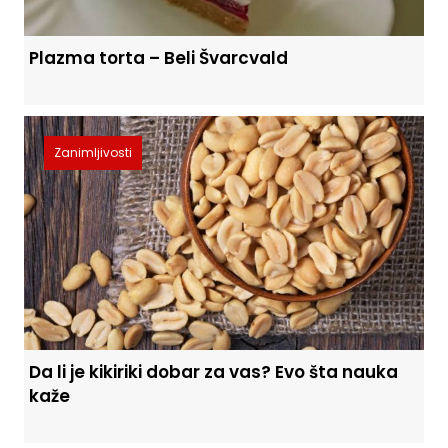
Plazma torta – Beli Švarcvald
Zanimljivosti
Da li je kikiriki dobar za vas? Evo šta nauka
kaže