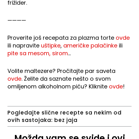
frižider.
————
Proverite još recepata za plazma torte
ovde
ili napravite
uštipke
,
američke palačinke
ili
pite sa mesom, sirom
…
Volite maltezere? Pročitajte par saveta
ovde
. Želite da saznate nešto o svom
omiljenom alkoholnom piću? Kliknite
ovde
!
Pogledajte slične recepte sa nekim od
ovih sastojaka:
bez jaja
Možda vam se svide i ovi