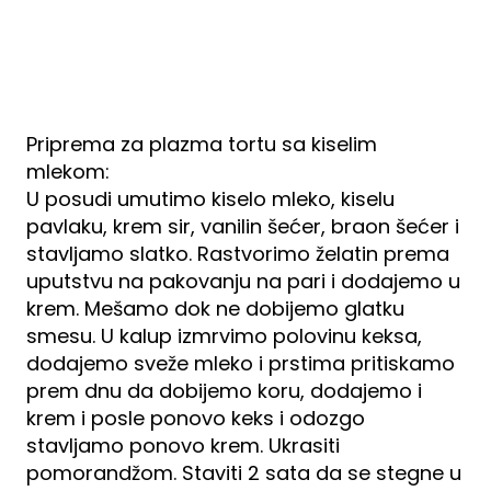
Priprema za plazma tortu sa kiselim
mlekom:
U posudi umutimo kiselo mleko, kiselu
pavlaku, krem sir, vanilin šećer, braon šećer i
stavljamo slatko. Rastvorimo želatin prema
uputstvu na pakovanju na pari i dodajemo u
krem. Mešamo dok ne dobijemo glatku
smesu. U kalup izmrvimo polovinu keksa,
dodajemo sveže mleko i prstima pritiskamo
prem dnu da dobijemo koru, dodajemo i
krem i posle ponovo keks i odozgo
stavljamo ponovo krem. Ukrasiti
pomorandžom. Staviti 2 sata da se stegne u