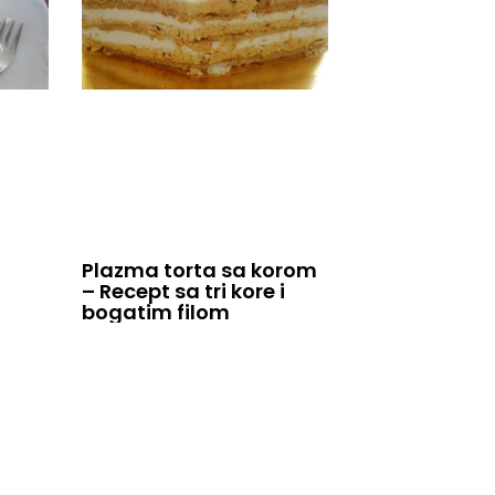
Plazma torta sa korom
– Recept sa tri kore i
bogatim filom