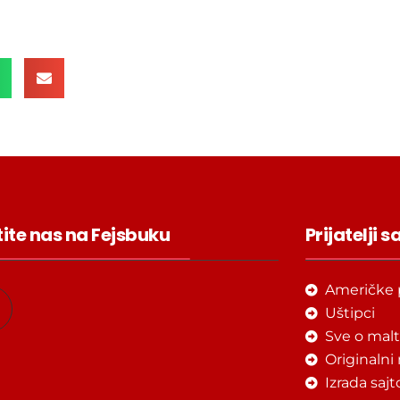
tite nas na Fejsbuku
Prijatelji s
Američke 
Uštipci
Sve o mal
b
Originalni
Izrada saj