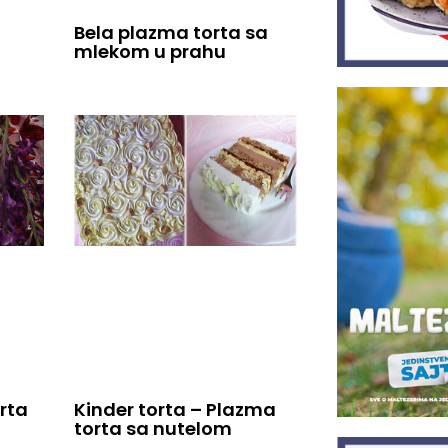
Bela plazma torta sa
mlekom u prahu
rta
Kinder torta – Plazma
torta sa nutelom