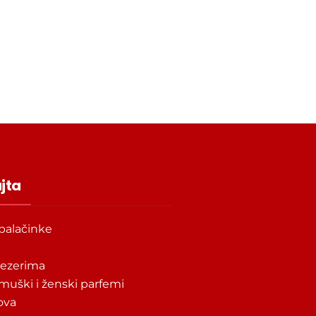
ajta
palačinke
tezerima
 muški i ženski parfemi
tova