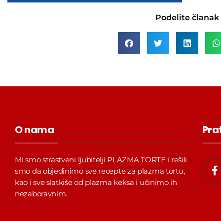
Podelite članak
O nama
Pra
F
Mi smo strastveni ljubitelji PLAZMA TORTE i rešili
a
smo da objedinimo sve recepte za plazma tortu,
c
kao i sve slatkiše od plazma keksa i učinimo ih
e
nezaboravnim.
o
o