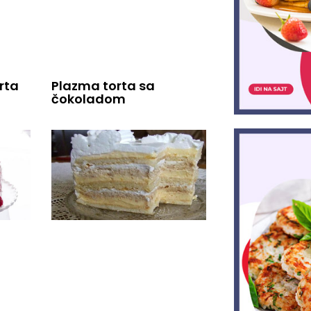
rta
Plazma torta sa
čokoladom