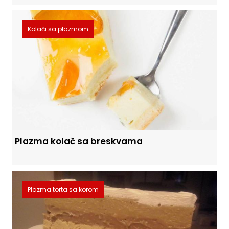
Kolači sa plazmom
Plazma kolač sa breskvama
Plazma torta sa korom