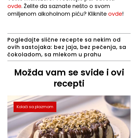
ovde
. Želite da saznate nešto o svom
omiljenom alkoholnom piću? Kliknite
ovde
!
Pogledajte slične recepte sa nekim od
ovih sastojaka:
bez jaja
,
bez pečenja
,
sa
čokoladom
,
sa mlekom u prahu
Možda vam se svide i ovi
recepti
Kolači sa plazmom