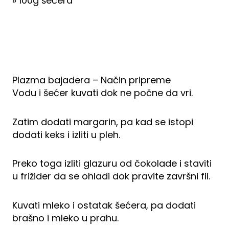
» 100g šećera
Plazma bajadera – Način pripreme
Vodu i šećer kuvati dok ne počne da vri.
Zatim dodati margarin, pa kad se istopi
dodati keks i izliti u pleh.
Preko toga izliti glazuru od čokolade i staviti
u frižider da se ohladi dok pravite završni fil.
Kuvati mleko i ostatak šećera, pa dodati
brašno i mleko u prahu.