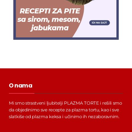
O nama
Mi smo strastveni ljubitelji PLAZMA TORTE i rešili smo
da objedinimo sve recepte za plazma tortu, kao i sve
slatkiše od plazma keksa i učinimo ih nezaboravnim.