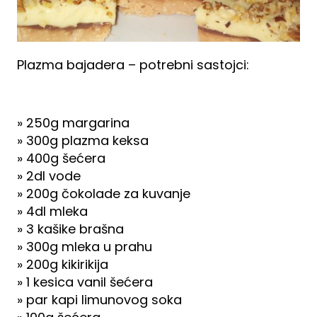
Plazma bajadera – potrebni sastojci:
» 250g margarina
» 300g plazma keksa
» 400g šećera
» 2dl vode
» 200g čokolade za kuvanje
» 4dl mleka
» 3 kašike brašna
» 300g mleka u prahu
» 200g kikirikija
» 1 kesica vanil šećera
» par kapi limunovog soka