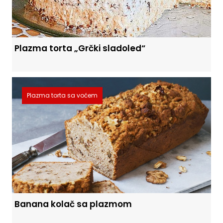
Plazma torta „Grčki sladoled“
Plazma torta sa voćem
Banana kolač sa plazmom