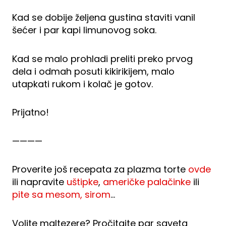
Kad se dobije željena gustina staviti vanil
šećer i par kapi limunovog soka.
Kad se malo prohladi preliti preko prvog
dela i odmah posuti kikirikijem, malo
utapkati rukom i kolač je gotov.
Prijatno!
————
Proverite još recepata za plazma torte
ovde
ili napravite
uštipke
,
američke palačinke
ili
pite sa mesom, sirom
…
Volite maltezere? Pročitajte par saveta