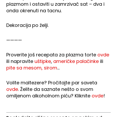
plazmom i ostaviti u zamrzivač sat – dva i
onda okrenuti na tacnu.
Dekoracija po želji.
————
Proverite još recepata za plazma torte
ovde
ili napravite
uštipke
,
američke palačinke
ili
pite sa mesom, sirom
…
Volite maltezere? Pročitajte par saveta
ovde
. Želite da saznate nešto o svom
omiljenom alkoholnom piću? Kliknite
ovde
!