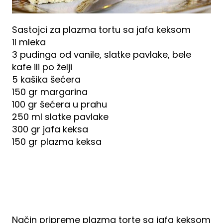
Sastojci za plazma tortu sa jafa keksom
1l mleka
3 pudinga od vanile, slatke pavlake, bele
kafe ili po želji
5 kašika šećera
150 gr margarina
100 gr šećera u prahu
250 ml slatke pavlake
300 gr jafa keksa
150 gr plazma keksa
Način pripreme plazma torte sa jafa keksom