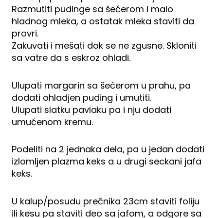
Razmutiti pudinge sa šećerom i malo
hladnog mleka, a ostatak mleka staviti da
provri.
Zakuvati i mešati dok se ne zgusne. Skloniti
sa vatre da s eskroz ohladi.
Ulupati margarin sa šećerom u prahu, pa
dodati ohladjen puding i umutiti.
Ulupati slatku pavlaku pa i nju dodati
umućenom kremu.
Podeliti na 2 jednaka dela, pa u jedan dodati
izlomljen plazma keks a u drugi seckani jafa
keks.
U kalup/posudu prečnika 23cm staviti foliju
ili kesu pa staviti deo sa jafom, a odgore sa