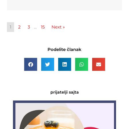
1
2
3
…
15
Next »
Podelite članak
prijatelji sajta