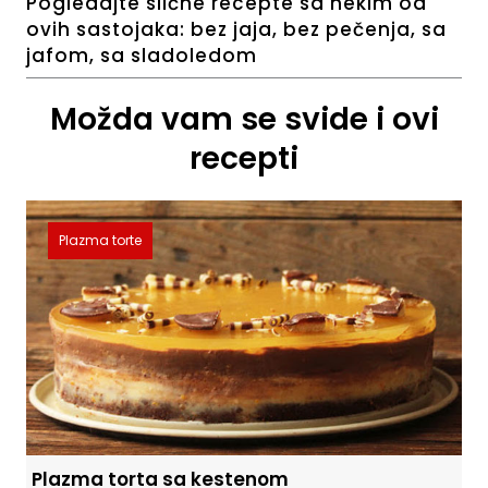
Pogledajte slične recepte sa nekim od
ovih sastojaka:
bez jaja
,
bez pečenja
,
sa
jafom
,
sa sladoledom
Možda vam se svide i ovi
recepti
Plazma torte
Plazma torta sa kestenom