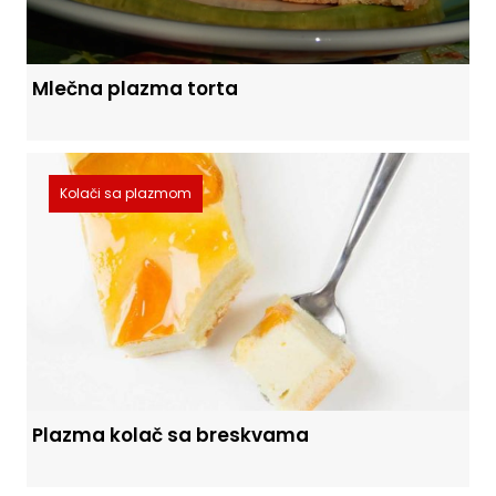
Mlečna plazma torta
Kolači sa plazmom
Plazma kolač sa breskvama