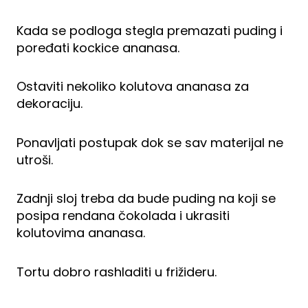
Kada se podloga stegla premazati puding i
poređati kockice ananasa.
Ostaviti nekoliko kolutova ananasa za
dekoraciju.
Ponavljati postupak dok se sav materijal ne
utroši.
Zadnji sloj treba da bude puding na koji se
posipa rendana čokolada i ukrasiti
kolutovima ananasa.
Tortu dobro rashladiti u frižideru.