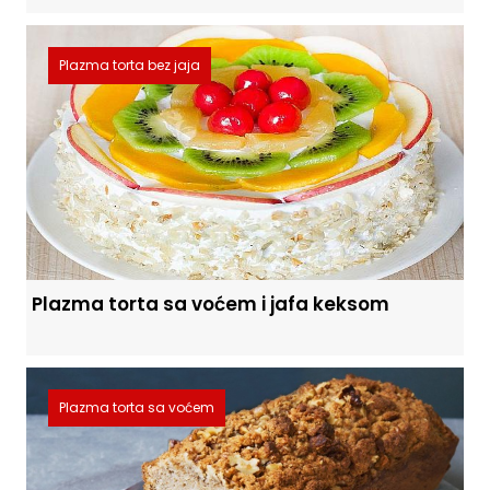
Plazma torta bez jaja
Plazma torta sa voćem i jafa keksom
Plazma torta sa voćem