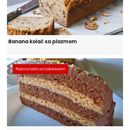
Banana kolač sa plazmom
Plazma torta sa čokoladom