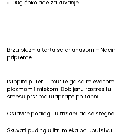
» 100g čokolade za kuvanje
Brza plazma torta sa ananasom – Način
pripreme
Istopite puter i umutite ga sa mlevenom
plazmom i mlekom. Dobijenu rastresitu
smesu prstima utapkajte po tacni.
Ostavite podlogu u frižider da se stegne.
Skuvati puding u litri mleka po uputstvu.