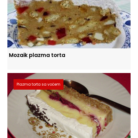
Mozaik plazma torta
Plazma torta sa voćem