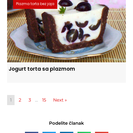
Plazma torta bez jaja
Jogurt torta sa plazmom
1
2
3
…
15
Next »
Podelite članak