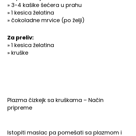
» 3-4 kašike šećera u prahu
» 1 kesica želatina
» čokoladne mrvice (po želji)
Za preliv:
» 1 kesica želatina
» kruške
Plazma čizkejk sa kruškama – Način
pripreme
Istopiti maslac pa pomešati sa plazmom i