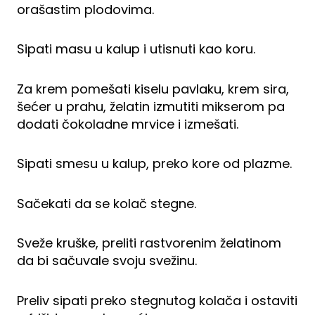
orašastim plodovima.
Sipati masu u kalup i utisnuti kao koru.
Za krem pomešati kiselu pavlaku, krem sira,
šećer u prahu, želatin izmutiti mikserom pa
dodati čokoladne mrvice i izmešati.
Sipati smesu u kalup, preko kore od plazme.
Sačekati da se kolač stegne.
Sveže kruške, preliti rastvorenim želatinom
da bi sačuvale svoju svežinu.
Preliv sipati preko stegnutog kolača i ostaviti