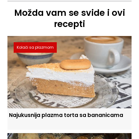
Možda vam se svide i ovi
recepti
Kolači sa plazmom
Najukusnija plazma torta sa bananicama