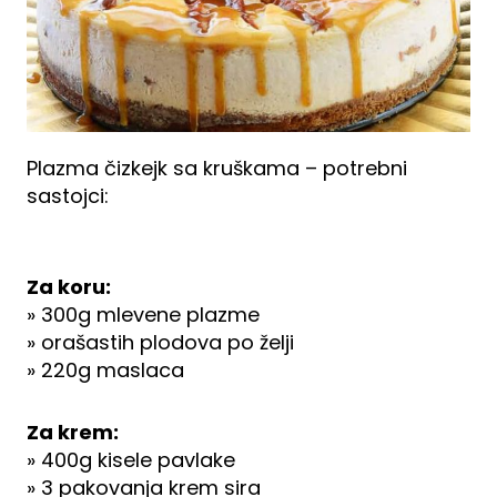
Plazma čizkejk sa kruškama – potrebni
sastojci:
Za koru:
» 300g mlevene plazme
» orašastih plodova po želji
» 220g maslaca
Za krem:
» 400g kisele pavlake
» 3 pakovanja krem sira