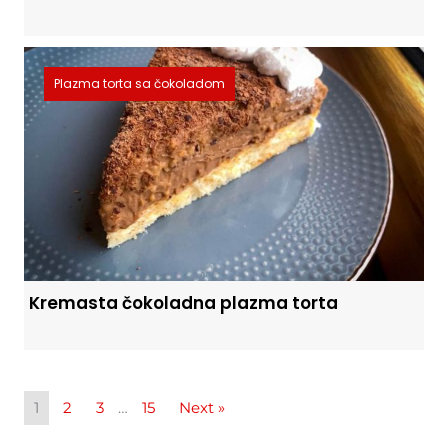
Plazma torta sa čokoladom
Kremasta čokoladna plazma torta
1
2
3
…
15
Next »