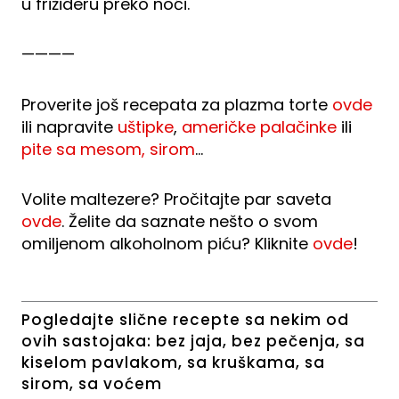
u frižideru preko noći.
————
Proverite još recepata za plazma torte
ovde
ili napravite
uštipke
,
američke palačinke
ili
pite sa mesom, sirom
…
Volite maltezere? Pročitajte par saveta
ovde
. Želite da saznate nešto o svom
omiljenom alkoholnom piću? Kliknite
ovde
!
Pogledajte slične recepte sa nekim od
ovih sastojaka:
bez jaja
,
bez pečenja
,
sa
kiselom pavlakom
,
sa kruškama
,
sa
sirom
,
sa voćem