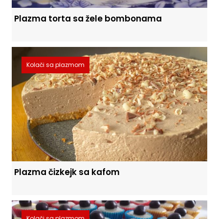
Plazma torta sa žele bombonama
Kolači sa plazmom
Plazma čizkejk sa kafom
Kolači sa plazmom