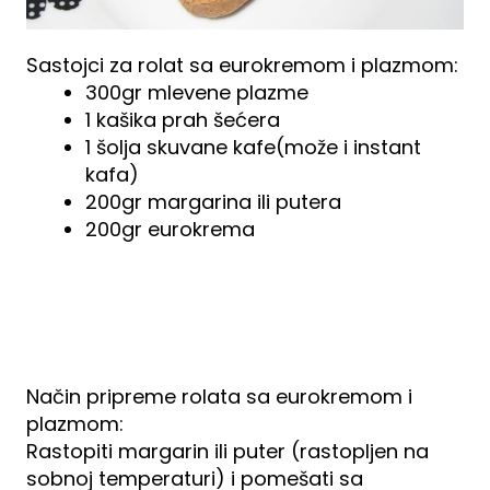
Sastojci za rolat sa eurokremom i plazmom:
300gr mlevene plazme
1 kašika prah šećera
1 šolja skuvane kafe(može i instant
kafa)
200gr margarina ili putera
200gr eurokrema
Način pripreme rolata sa eurokremom i
plazmom:
Rastopiti margarin ili puter (rastopljen na
sobnoj temperaturi) i pomešati sa