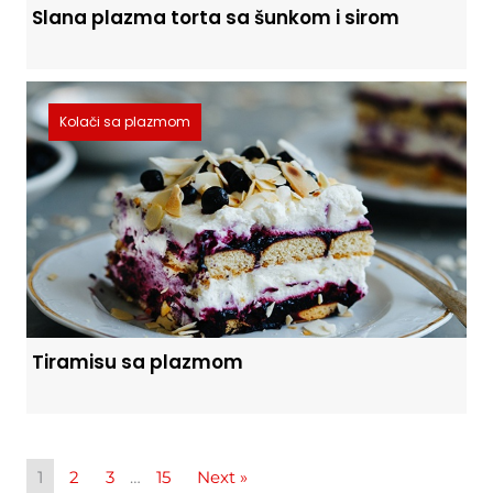
Slana plazma torta sa šunkom i sirom
Kolači sa plazmom
Tiramisu sa plazmom
1
2
3
…
15
Next »