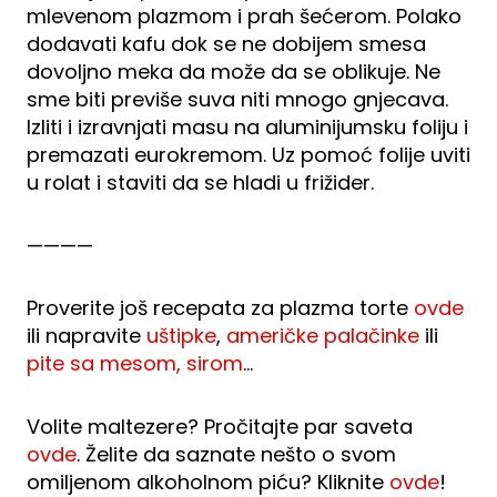
mlevenom plazmom i prah šećerom. Polako
dodavati kafu dok se ne dobijem smesa
dovoljno meka da može da se oblikuje. Ne
sme biti previše suva niti mnogo gnjecava.
Izliti i izravnjati masu na aluminijumsku foliju i
premazati eurokremom. Uz pomoć folije uviti
u rolat i staviti da se hladi u frižider.
————
Proverite još recepata za plazma torte
ovde
ili napravite
uštipke
,
američke palačinke
ili
pite sa mesom, sirom
…
Volite maltezere? Pročitajte par saveta
ovde
. Želite da saznate nešto o svom
omiljenom alkoholnom piću? Kliknite
ovde
!