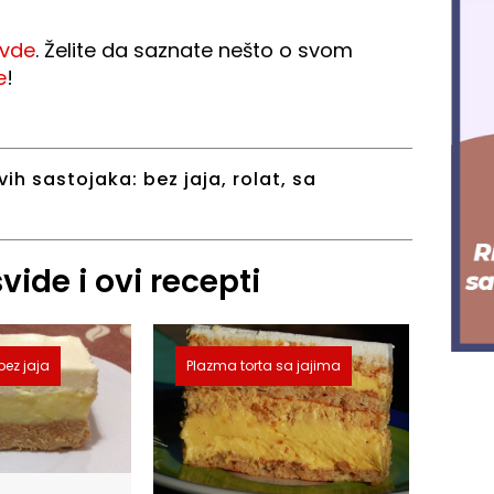
vde
. Želite da saznate nešto o svom
e
!
vih sastojaka:
bez jaja
,
rolat
,
sa
ide i ovi recepti
bez jaja
Plazma torta sa jajima