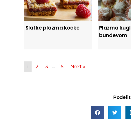
Slatke plazma kocke
Plazma kugl
bundevom
1
2
3
…
15
Next »
Podelit