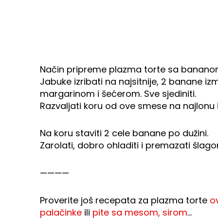
Način pripreme plazma torte sa banan
Jabuke izribati na najsitnije, 2 banane i
margarinom i šećerom. Sve sjediniti.
Razvaljati koru od ove smese na najlonu ili 
Na koru staviti 2 cele banane po dužini.
Zarolati, dobro ohladiti i premazati šlag
————
Proverite još recepata za plazma torte
o
palačinke
ili
pite sa mesom, sirom
…