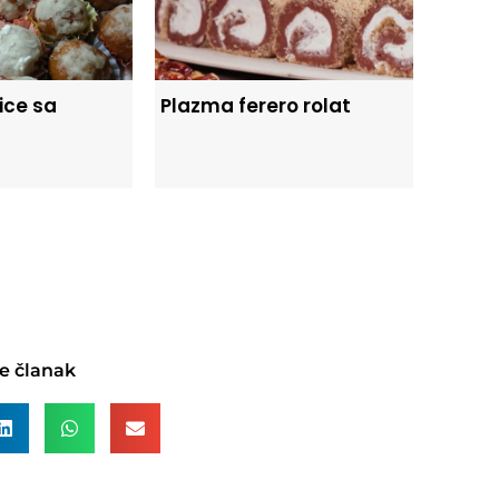
ice sa
Plazma ferero rolat
e članak