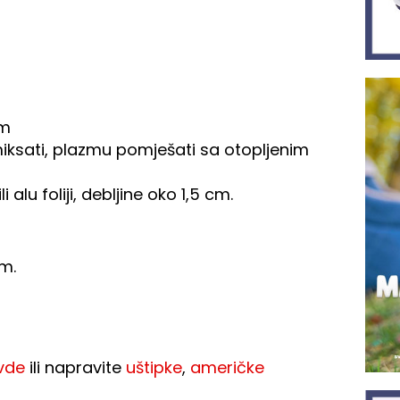
om
zmiksati, plazmu pomješati sa otopljenim
alu foliji, debljine oko 1,5 cm.
om.
vde
ili napravite
uštipke
,
američke