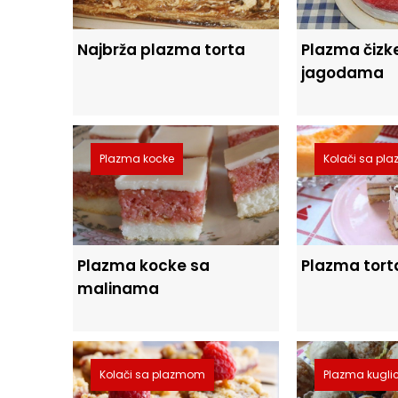
Najbrža plazma torta
Plazma čizk
jagodama
Plazma kocke
Kolači sa p
Plazma kocke sa
Plazma tort
malinama
Kolači sa plazmom
Plazma kugli