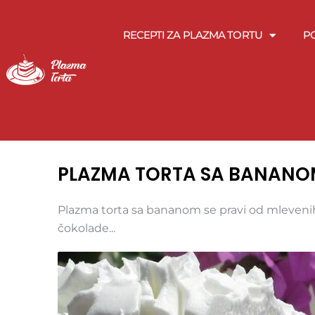
Pređi
na
RECEPTI ZA PLAZMA TORTU
P
sadržaj
PLAZMA TORTA SA BANAN
Plazma torta sa bananom se pravi od mlevenih
čokolade...