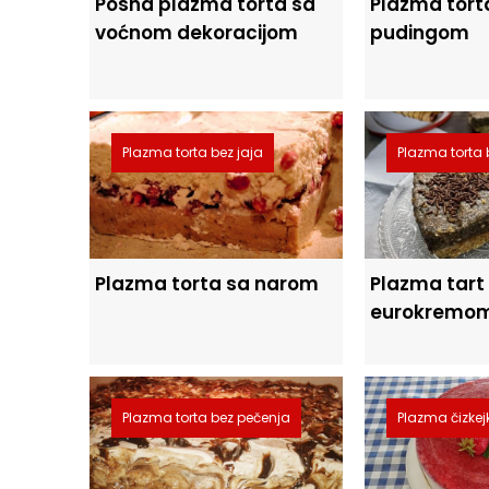
Posna plazma torta sa
Plazma tort
voćnom dekoracijom
pudingom
Plazma torta bez jaja
Plazma torta 
Plazma torta sa narom
Plazma tart
eurokremo
Plazma torta bez pečenja
Plazma čizkej