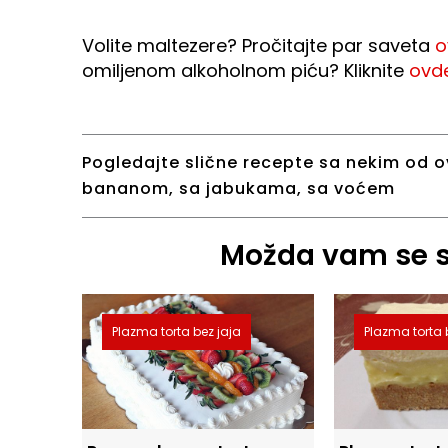
Volite maltezere? Pročitajte par saveta
o
omiljenom alkoholnom piću? Kliknite
ovd
Pogledajte slične recepte sa nekim od o
bananom
,
sa jabukama
,
sa voćem
Možda vam se sv
Plazma torta bez jaja
Plazma torta 