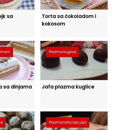
ejk sa
Torta sa čokoladom i
kokosom
lazmom
Plazma kuglice
a sa dinjama
Jafa plazma kuglice
ce
Plazma torta bez jaja