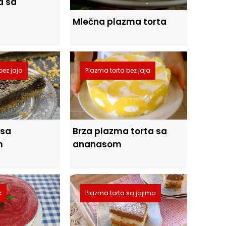
a sa
Mlečna plazma torta
bez jaja
Plazma torta bez jaja
Brza plazma torta sa
 sa
ananasom
m
k
Plazma torta sa jajima