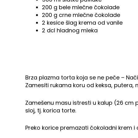
200 g bele mlečne čokolade
200 g crne mlečne čokolade
2 kesice šlag krema od vanile
2 dcl hladnog mleka
Brza plazma torta koja se ne peče – Nač
Zamesiti rukama koru od keksa, putera, 
Zamešenu masu istresti u kalup (26 cm pre
sloj, tj. korica torte.
Preko korice premazati čokoladni krem i os