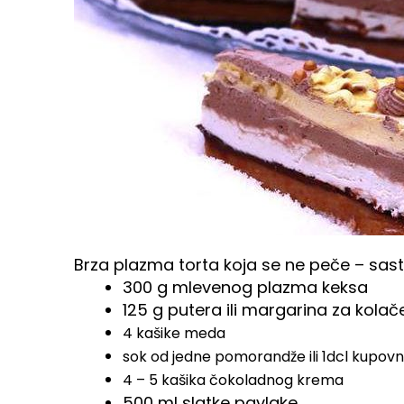
Brza plazma torta koja se ne peče – sasto
300 g mlevenog plazma keksa
125 g putera ili margarina za kolač
4 kašike meda
sok od jedne pomorandže ili 1dcl kupov
4 – 5 kašika čokoladnog krema
500 ml slatke pavlake