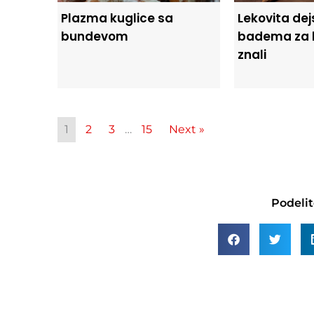
Plazma kuglice sa
Lekovita de
bundevom
badema za k
znali
1
2
3
…
15
Next »
Podelit