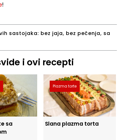
e
!
vih sastojaka:
bez jaja
,
bez pečenja
,
sa
ide i ovi recepti
e
Plazma torte
ke sa
Slana plazma torta
om