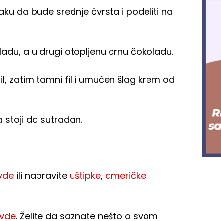
aku da bude srednje čvrsta i podeliti na
adu, a u drugi otopljenu crnu čokoladu.
l, zatim tamni fil i umućen šlag krem od
 da stoji do sutradan.
vde
ili napravite
uštipke
,
američke
vde
. Želite da saznate nešto o svom