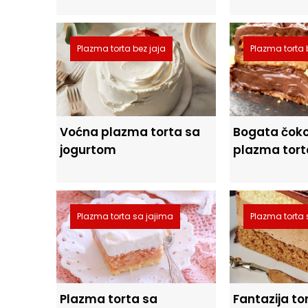
Plazma torta bez jaja
Plazma torta 
Voćna plazma torta sa
Bogata čok
jogurtom
plazma tort
Plazma torta sa jajima
Plazma torta
Plazma torta sa
Fantazija to