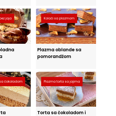
bez jaja
Kolači sa plazmom
oladna
Plazma oblande sa
a
pomorandžom
 sa čokoladom
Plazma torta sa jajima
rta
Torta sa čokoladom i