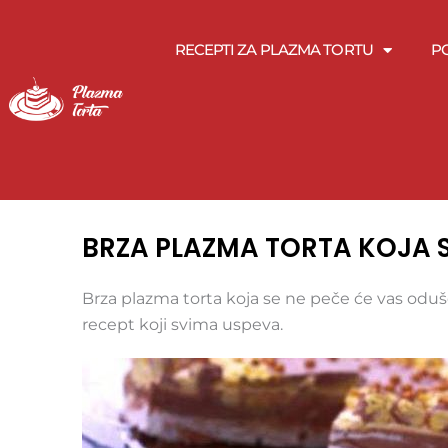
Pređi
na
RECEPTI ZA PLAZMA TORTU
P
sadržaj
BRZA PLAZMA TORTA KOJA S
Brza plazma torta koja se ne peče će vas oduš
recept koji svima uspeva.