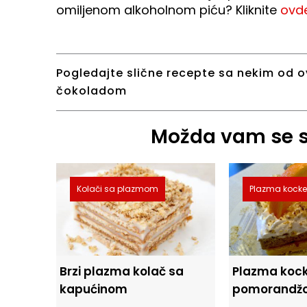
omiljenom alkoholnom piću? Kliknite
ovd
Pogledajte slične recepte sa nekim od o
čokoladom
Možda vam se sv
Kolači sa plazmom
Plazma kock
Brzi plazma kolač sa
Plazma koc
kapućinom
pomorandž