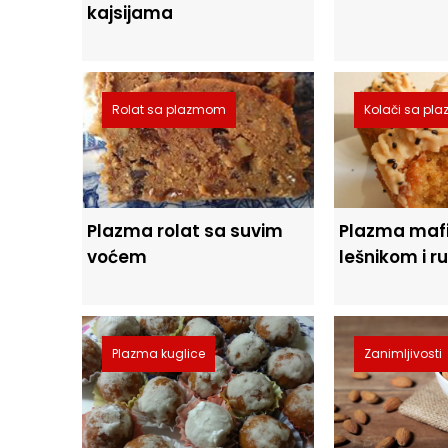
kajsijama
Rolat sa plazmom
Kolači sa p
Plazma rolat sa suvim
Plazma mafi
voćem
lešnikom i 
Plazma kuglice
Zanimljivosti