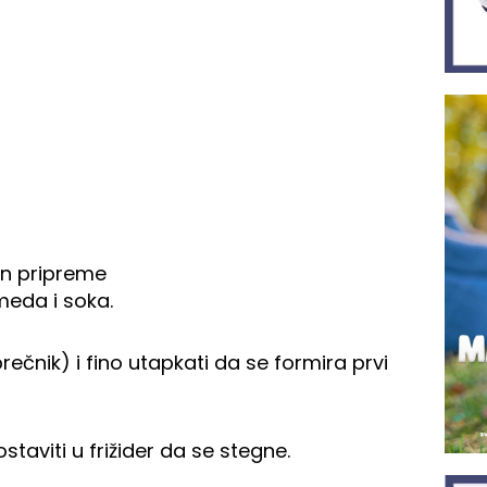
in pripreme
meda i soka.
čnik) i fino utapkati da se formira prvi
taviti u frižider da se stegne.