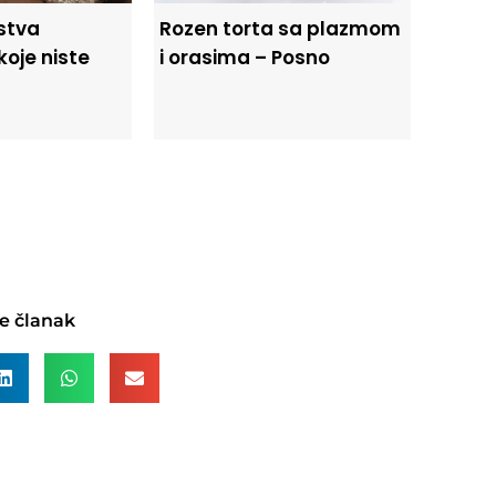
jstva
Rozen torta sa plazmom
oje niste
i orasima – Posno
e članak