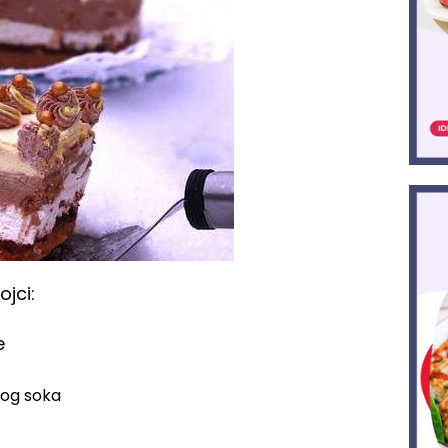
jci:
e
nog soka