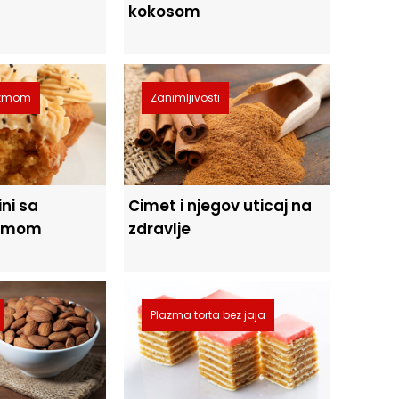
kokosom
lazmom
Zanimljivosti
ni sa
Cimet i njegov uticaj na
rumom
zdravlje
Plazma torta bez jaja