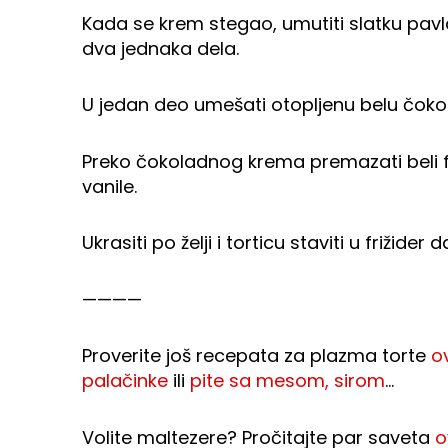
Kada se krem stegao, umutiti slatku pavl
dva jednaka dela.
U jedan deo umešati otopljenu belu čokol
Preko čokoladnog krema premazati beli fi
vanile.
Ukrasiti po želji i torticu staviti u frižider
————
Proverite još recepata za plazma torte
o
palačinke
ili
pite sa mesom, sirom
…
Volite maltezere? Pročitajte par saveta
o