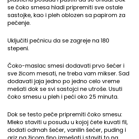
se čoko smesa hladi pripremiti sve ostale
sastojke, kao i pleh oblozen sa papirom za
pečenje.
Uključiti pećnicu da se zagreje na 180
stepeni.
Čoko-maslac smesi dodavati prvo šećer i
sve žicom mesati, ne treba vam mikser. Sad
dodavati jaja jedno po jedno celo vreme
mešati dok se svi sastojci ne utroše. Usuti
čoko smesu u pleh i peći oko 25 minuta.
Dok se testo peče pripremiti čoko smesu:
Mleko staviti u posudu u kojoj ćete kuvati fil,
dodati odmah šećer, vanilin šećer, puding i
griz pa žicom fino izmešati i staviti to na