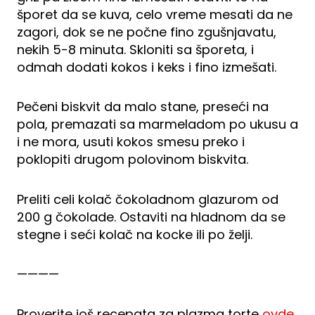
šporet da se kuva, celo vreme mesati da ne
zagori, dok se ne počne fino zgušnjavatu,
nekih 5-8 minuta. Skloniti sa šporeta, i
odmah dodati kokos i keks i fino izmešati.
Pečeni biskvit da malo stane, preseći na
pola, premazati sa marmeladom po ukusu a
i ne mora, usuti kokos smesu preko i
poklopiti drugom polovinom biskvita.
Preliti celi kolač čokoladnom glazurom od
200 g čokolade. Ostaviti na hladnom da se
stegne i seći kolač na kocke ili po želji.
————
Proverite još recepata za plazma torte
ovde