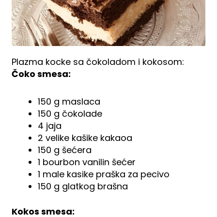
Plazma kocke sa čokoladom i kokosom:
Čoko smesa:
150 g maslaca
150 g čokolade
4 jaja
2 velike kašike kakaoa
150 g šećera
1 bourbon vanilin šećer
1 male kasike praška za pecivo
150 g glatkog brašna
Kokos smesa: