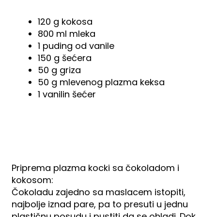
120 g kokosa
800 ml mleka
1 puding od vanile
150 g šećera
50 g griza
50 g mlevenog plazma keksa
1 vanilin šećer
Priprema plazma kocki sa čokoladom i
kokosom:
Čokoladu zajedno sa maslacem istopiti,
najbolje iznad pare, pa to presuti u jednu
plastičnu posudu i pustiti da se ohladi. Dok