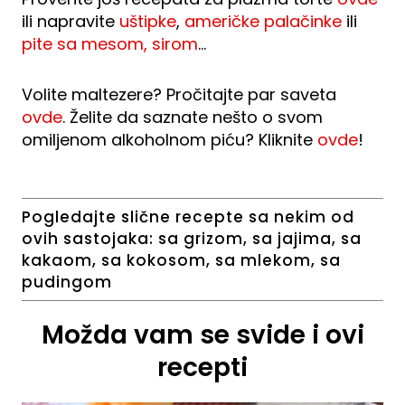
ili napravite
uštipke
,
američke palačinke
ili
pite sa mesom, sirom
…
Volite maltezere? Pročitajte par saveta
ovde
. Želite da saznate nešto o svom
omiljenom alkoholnom piću? Kliknite
ovde
!
Pogledajte slične recepte sa nekim od
ovih sastojaka:
sa grizom
,
sa jajima
,
sa
kakaom
,
sa kokosom
,
sa mlekom
,
sa
pudingom
Možda vam se svide i ovi
recepti