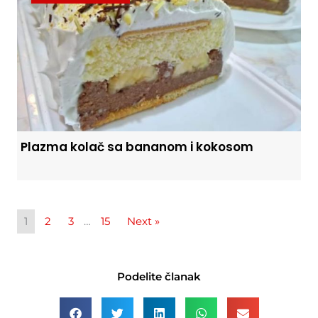
Plazma kolač sa bananom i kokosom
1
2
3
…
15
Next »
Podelite članak