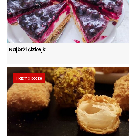
Najbrži čizkejk
Plazma kocke