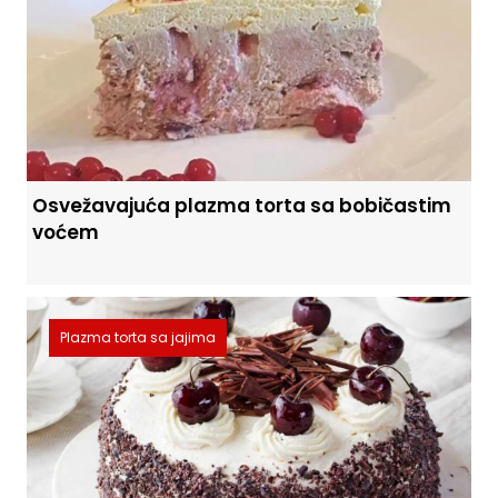
Osvežavajuća plazma torta sa bobičastim
voćem
Plazma torta sa jajima