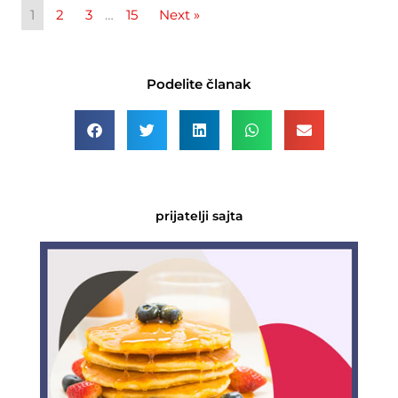
1
2
3
…
15
Next »
Podelite članak
prijatelji sajta