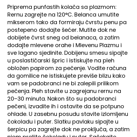
Priprema punfastih kolača sa plazmom:
Rernu zagrejte na 120°C. Belanca umutite
mikserom tako da formiraju čvrstu penu pa
postepeno dodajte šećer. Mutite dok ne
dobijete čvrst sneg od belanaca, a zatim
dodajte mlevene orahe i Mlevenu Plazmu i
sve lagano sjedinite. Dobijenu smesu sipajte
u poslastičarski špric i istiskujte na pleh
obložen papirom za pečenje. Vodite računa
da gomilice ne istiskujete previše blizu kako
vam se padobranci ne bi zalepili prilikom
pečenja. Pleh stavite u zagrejanu rernu na
20–30 minuta. Nakon što su padobranci
pečeni, izvadite ih i ostavite da se potpuno
ohlade. U zasebnu posudu stavite izlomljenu
čokoladu i puter. Slatku pavlaku sipajte u
šerpicu pa zagrejte dok ne proključa, a zatim
njom prelijte čokoladu i puter. Sačekajte