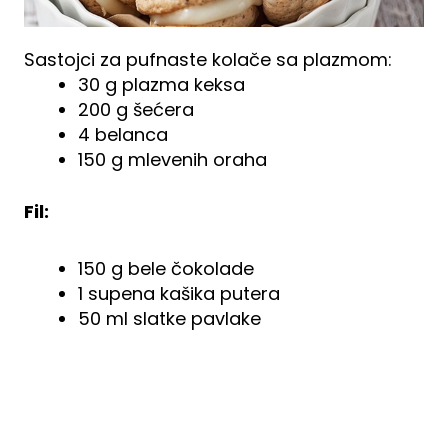
Sastojci za pufnaste kolače sa plazmom:
30 g plazma keksa
200 g šećera
4 belanca
150 g mlevenih oraha
Fil:
150 g bele čokolade
1 supena kašika putera
50 ml slatke pavlake