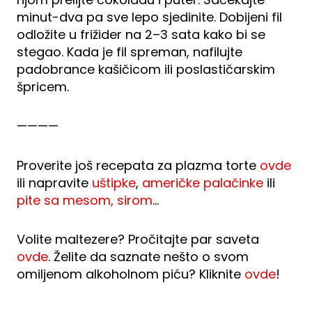
minut-dva pa sve lepo sjedinite. Dobijeni fil
odložite u frižider na 2–3 sata kako bi se
stegao. Kada je fil spreman, nafilujte
padobrance kašičicom ili poslastičarskim
špricem.
————
Proverite još recepata za plazma torte
ovde
ili napravite
uštipke
,
američke palačinke
ili
pite sa mesom, sirom
…
Volite maltezere? Pročitajte par saveta
ovde
. Želite da saznate nešto o svom
omiljenom alkoholnom piću? Kliknite
ovde
!