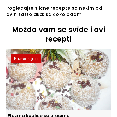
Pogledajte slične recepte sa nekim od
ovih sastojaka:
sa čokoladom
Možda vam se svide i ovi
recepti
Plazma kuglice
Plazma kuglice sa orasima