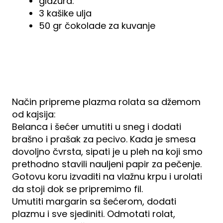
glazura:
3 kašike ulja
50 gr čokolade za kuvanje
Način pripreme plazma rolata sa džemom
od kajsija:
Belanca i šećer umutiti u sneg i dodati
brašno i prašak za pecivo. Kada je smesa
dovoljno čvrsta, sipati je u pleh na koji smo
prethodno stavili nauljeni papir za pečenje.
Gotovu koru izvaditi na vlažnu krpu i urolati
da stoji dok se pripremimo fil.
Umutiti margarin sa šećerom, dodati
plazmu i sve sjediniti. Odmotati rolat,