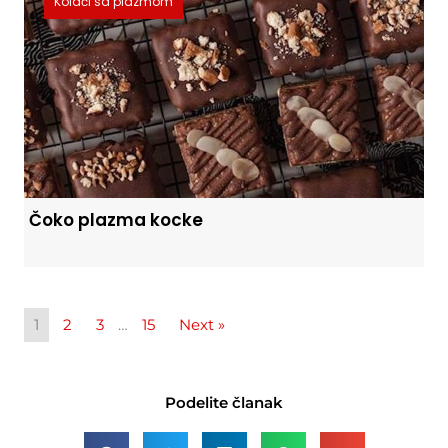
Kolači sa plazmom
Čoko plazma kocke
1
2
3
…
15
Next »
Podelite članak