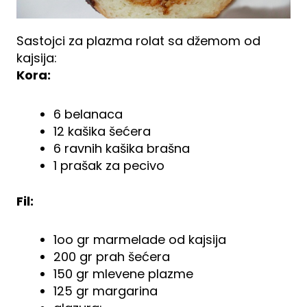
Sastojci za plazma rolat sa džemom od
kajsija:
Kora:
6 belanaca
12 kašika šećera
6 ravnih kašika brašna
1 prašak za pecivo
Fil:
1oo gr marmelade od kajsija
200 gr prah šećera
150 gr mlevene plazme
125 gr margarina