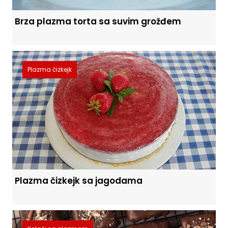
Brza plazma torta sa suvim grožđem
Plazma čizkejk
Plazma čizkejk sa jagodama