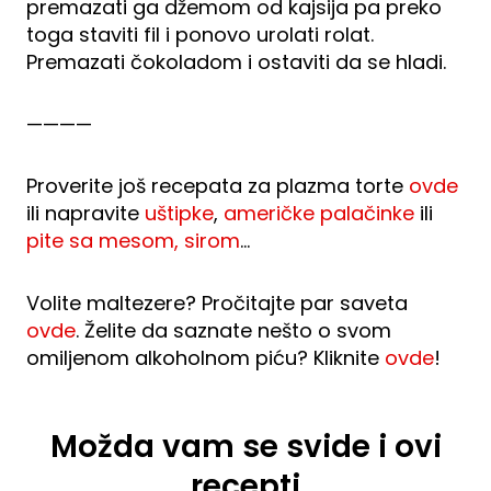
premazati ga džemom od kajsija pa preko
toga staviti fil i ponovo urolati rolat.
Premazati čokoladom i ostaviti da se hladi.
————
Proverite još recepata za plazma torte
ovde
ili napravite
uštipke
,
američke palačinke
ili
pite sa mesom, sirom
…
Volite maltezere? Pročitajte par saveta
ovde
. Želite da saznate nešto o svom
omiljenom alkoholnom piću? Kliknite
ovde
!
Možda vam se svide i ovi
recepti