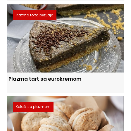
Plazma torta bez jaja
Plazma tart sa eurokremom
Kolači sa plazmom