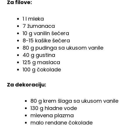
Za filove:
1 l mleka
7 žumanaca
10 g vanilin šećera
8-15 kašike šećera
80 g pudinga sa ukusom vanile
40 g gustina
125 g maslaca
100 g čokolade
Za dekoraciju:
80 g krem šlaga sa ukusom vanile
130 g hladne vode
mlevena plazma
malo rendane čokolade