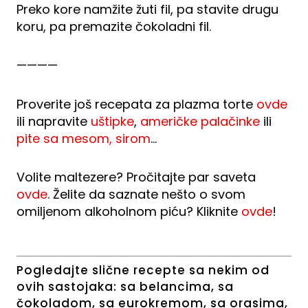
Preko kore namžite žuti fil, pa stavite drugu
koru, pa premazite čokoladni fil.
————
Proverite još recepata za plazma torte
ovde
ili napravite
uštipke
,
američke palačinke
ili
pite sa mesom, sirom
…
Volite maltezere? Pročitajte par saveta
ovde
. Želite da saznate nešto o svom
omiljenom alkoholnom piću? Kliknite
ovde
!
Pogledajte slične recepte sa nekim od
ovih sastojaka:
sa belancima
,
sa
čokoladom
,
sa eurokremom
,
sa orasima
,