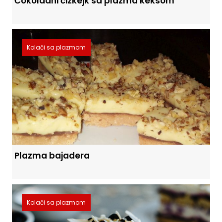
Čokoladni čizkejk sa plazma keksom
Kolači sa plazmom
Plazma bajadera
Kolači sa plazmom