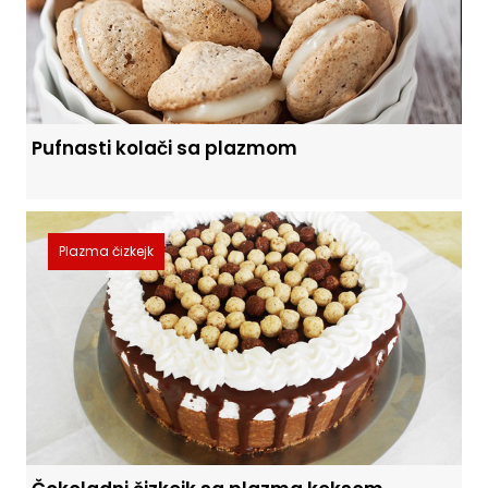
Pufnasti kolači sa plazmom
Plazma čizkejk