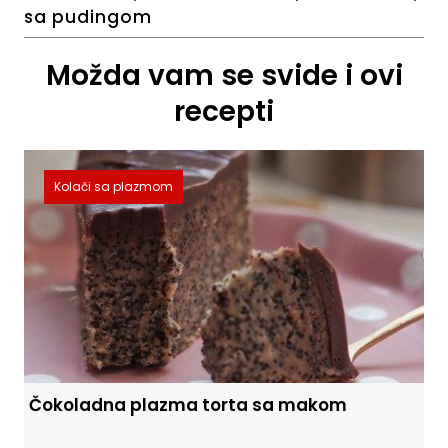
sa pudingom
Možda vam se svide i ovi
recepti
Kolači sa plazmom
Čokoladna plazma torta sa makom