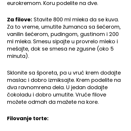
eurokremom. Koru podelite na dve.
Za filove:
Stavite 800 ml mleka da se kuva.
Za to vreme, umutite žumanca sa šećerom,
vanilin šećerom, pudingom, gustinom i 200
ml mleka. Smesu sipajte u provrelo mleko i
mešajte, dok se smesa ne zgusne (oko 5
minuta).
Sklonite sa šporeta, pa u vruć krem dodajte
maslac i dobro izmiksajte. Krem podelite na
dva ravnomrena dela. U jedan dodajte
čokoladu i dobro umutite. Vruće filove
možete odmah da mažete na kore.
Filovanje torte: