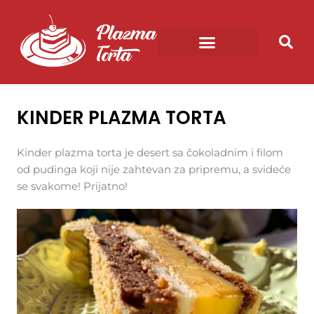
Pređi
na
sadržaj
RECEPTI ZA PLAZMA TORTU
POSNA PLAZMA TORTA
PLAZMA ČIZKEJK
PLAZMA KUGLICE
KINDER PLAZMA TORTA
Kinder plazma torta je desert sa čokoladnim i filom
od pudinga koji nije zahtevan za pripremu, a svideće
se svakome! Prijatno!