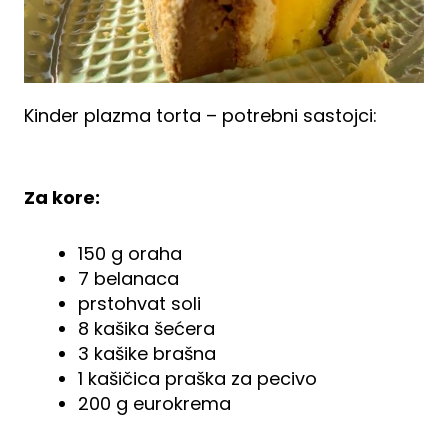
Kinder plazma torta – potrebni sastojci:
Za kore:
150 g oraha
7 belanaca
prstohvat soli
8 kašika šećera
3 kašike brašna
1 kašičica praška za pecivo
200 g eurokrema