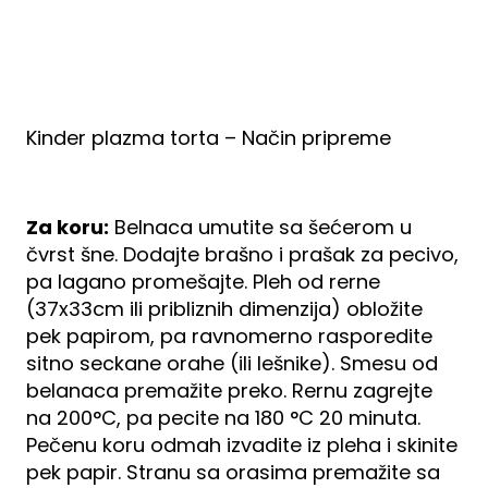
Kinder plazma torta – Način pripreme
Za koru:
Belnaca umutite sa šećerom u
čvrst šne. Dodajte brašno i prašak za pecivo,
pa lagano promešajte. Pleh od rerne
(37x33cm ili pribliznih dimenzija) obložite
pek papirom, pa ravnomerno rasporedite
sitno seckane orahe (ili lešnike). Smesu od
belanaca premažite preko. Rernu zagrejte
na 200°C, pa pecite na 180 °C 20 minuta.
Pečenu koru odmah izvadite iz pleha i skinite
pek papir. Stranu sa orasima premažite sa