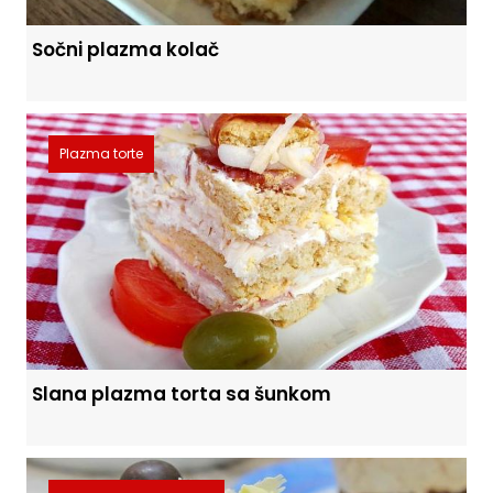
Sočni plazma kolač
Plazma torte
Slana plazma torta sa šunkom