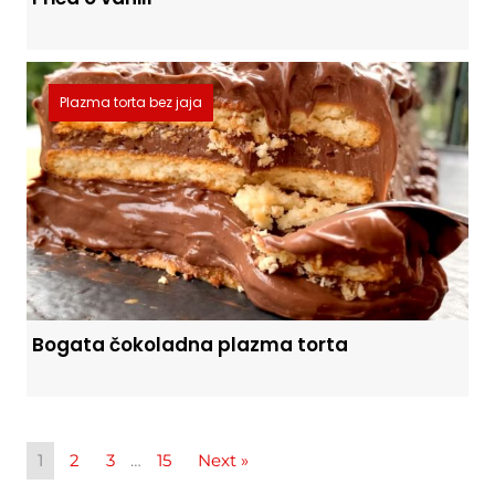
Plazma torta bez jaja
Bogata čokoladna plazma torta
1
2
3
…
15
Next »