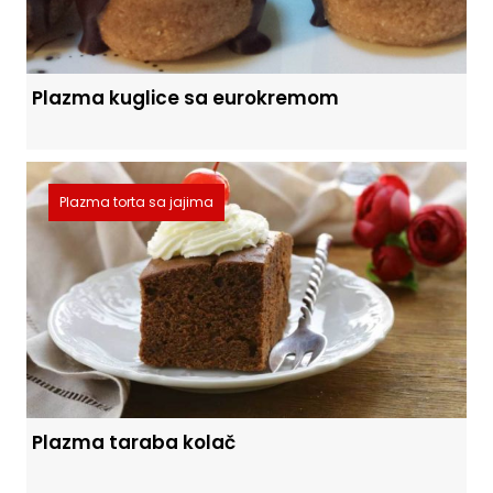
Plazma kuglice sa eurokremom
Plazma torta sa jajima
Plazma taraba kolač