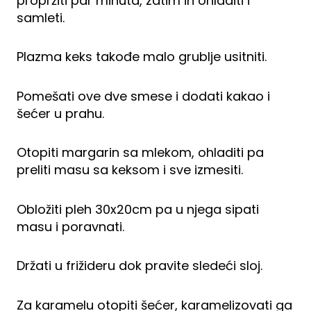
propržiti par minuta, zatim ih ohladiti i
samleti.
Plazma keks takođe malo grublje usitniti.
Pomešati ove dve smese i dodati kakao i
šećer u prahu.
Otopiti margarin sa mlekom, ohladiti pa
preliti masu sa keksom i sve izmesiti.
Obložiti pleh 30x20cm pa u njega sipati
masu i poravnati.
Držati u frižideru dok pravite sledeći sloj.
Za karamelu otopiti šećer, karamelizovati ga