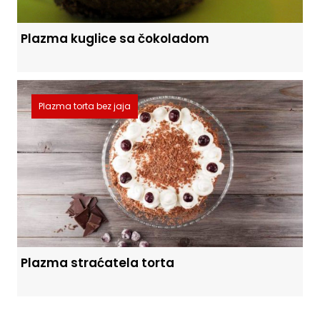
Plazma kuglice sa čokoladom
Plazma torta bez jaja
Plazma straćatela torta