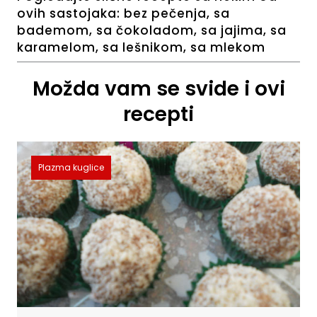
ovih sastojaka:
bez pečenja
,
sa
bademom
,
sa čokoladom
,
sa jajima
,
sa
karamelom
,
sa lešnikom
,
sa mlekom
Možda vam se svide i ovi
recepti
Plazma kuglice