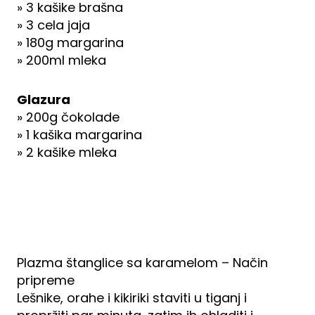
» 3 kašike brašna
» 3 cela jaja
» 180g margarina
» 200ml mleka
Glazura
» 200g čokolade
» 1 kašika margarina
» 2 kašike mleka
Plazma štanglice sa karamelom – Način
pripreme
Lešnike, orahe i kikiriki staviti u tiganj i