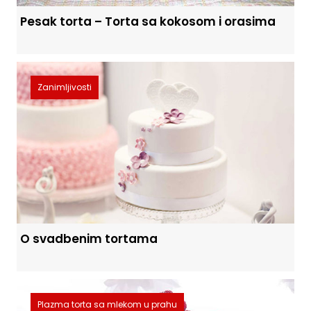
Pesak torta – Torta sa kokosom i orasima
Zanimljivosti
O svadbenim tortama
Plazma torta sa mlekom u prahu