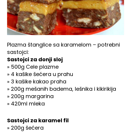
Plazma štanglice sa karamelom – potrebni
sastojci:
Sastojci za donji sloj
» 500g Cele plazme
» 4 kašike šećera u prahu
» 3 kašike kakao praha
» 200g mešanih badema, lešnika i kikirikija
» 200g margarina
» 420ml mleka
Sastojci za karamel fil
» 200g šećera