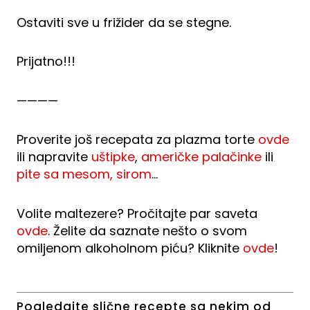
Ostaviti sve u frižider da se stegne.
Prijatno!!!
————
Proverite još recepata za plazma torte
ovde
ili napravite
uštipke
,
američke palačinke
ili
pite sa mesom, sirom
…
Volite maltezere? Pročitajte par saveta
ovde
. Želite da saznate nešto o svom
omiljenom alkoholnom piću? Kliknite
ovde
!
Pogledajte slične recepte sa nekim od