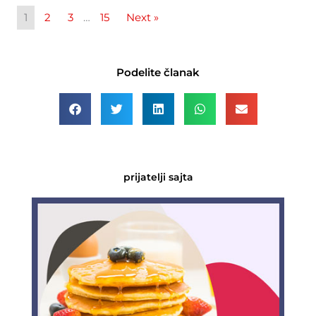
1
2
3
…
15
Next »
Podelite članak
prijatelji sajta