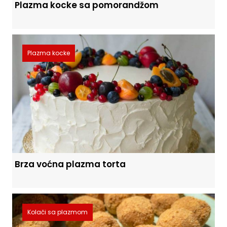
Plazma kocke sa pomorandžom
Plazma kocke
Brza voćna plazma torta
Kolači sa plazmom