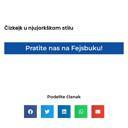
Čizkejk u njujorkškom stilu
Pratite nas na Fejsbuku!
Podelite članak