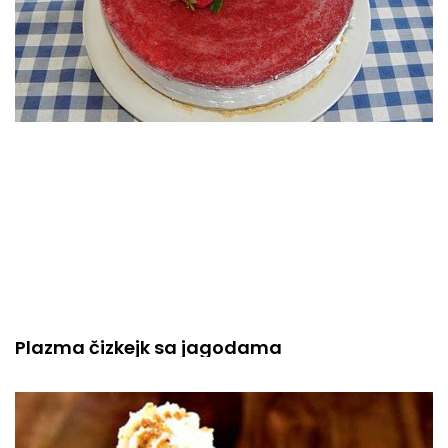
Plazma čizkejk sa jagodama